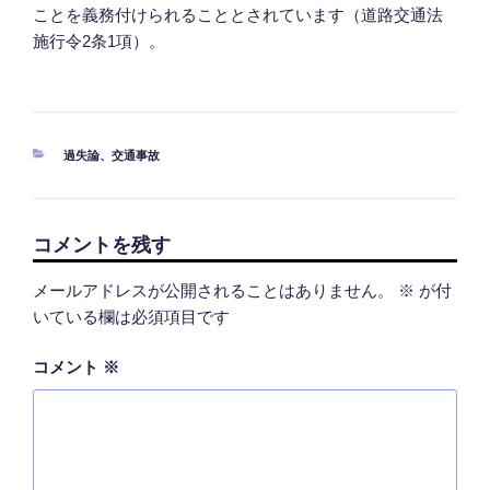
ことを義務付けられることとされています（道路交通法
施行令2条1項）。
カ
過失論
、
交通事故
テ
ゴ
リ
ー
コメントを残す
メールアドレスが公開されることはありません。
※
が付
いている欄は必須項目です
コメント
※