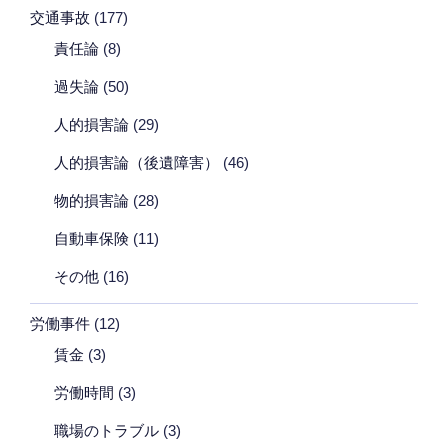
交通事故
(177)
責任論
(8)
過失論
(50)
人的損害論
(29)
人的損害論（後遺障害）
(46)
物的損害論
(28)
自動車保険
(11)
その他
(16)
労働事件
(12)
賃金
(3)
労働時間
(3)
職場のトラブル
(3)