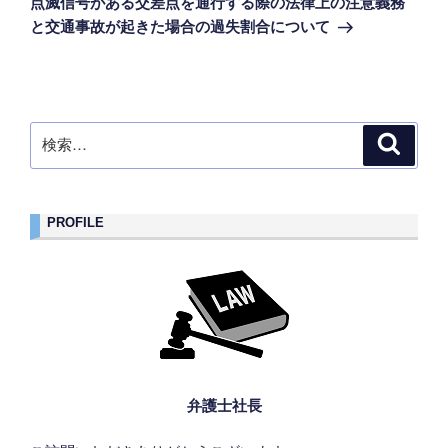
ー
点滅信号がある交差点を通行する際の法律上の注意義務
投
シ
と交通事故が起きた場合の過失割合について
稿
ョ
ン
検
検
索
索:
PROFILE
弁護士社長