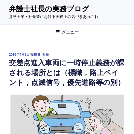
コ
弁護士社長の実務ブログ
ン
弁護士業・社長業における実務上の気づきあれこれ
テ
ン
ツ
メニュー
へ
ス
キ
投
2018年4月5日
投稿者:
社長
稿
ッ
交差点進入車両に一時停止義務が課
日:
プ
される場所とは（標識，路上ペイ
ント，点滅信号，優先道路等の別）