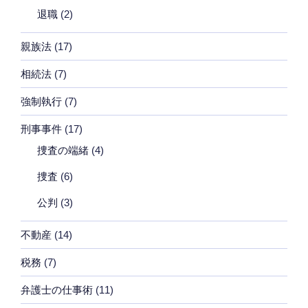
退職
(2)
親族法
(17)
相続法
(7)
強制執行
(7)
刑事事件
(17)
捜査の端緒
(4)
捜査
(6)
公判
(3)
不動産
(14)
税務
(7)
弁護士の仕事術
(11)