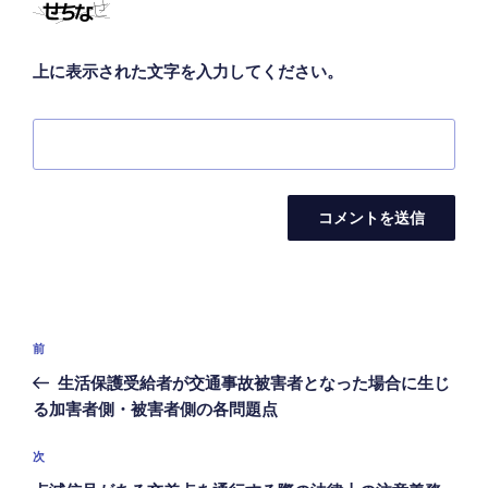
上に表示された文字を入力してください。
投
前
前
稿
の
生活保護受給者が交通事故被害者となった場合に生じ
ナ
投
る加害者側・被害者側の各問題点
ビ
稿
ゲ
次
次
の