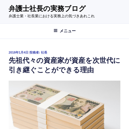
コ
弁護士社長の実務ブログ
ン
弁護士業・社長業における実務上の気づきあれこれ
テ
ン
ツ
メニュー
へ
ス
キ
投
2018年1月4日
投稿者:
社長
稿
ッ
先祖代々の資産家が資産を次世代に
日:
プ
引き継ぐことができる理由