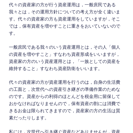
代々の資産家の方が行う資産運用は，一般庶民である
我々とは，その運用方針についての考え方が全く違いま
す。代々の資産家の方も資産運用をしていますが，そこ
では，保有資産を増やすことに重きをおいていないので
す。
一般庶民である我々のいう資産運用とは，その人「個人
の資産を増やすこと」すなわち資産形成をいいますが，
資産家の方のいう資産運用とは，「一族としての資産を
維持すること」すなわち資産防衛をいいます。
代々の資産家の方が資産運用を行うのは，自身の生活費
の工面と，次世代への資産引き継ぎの準備作業のためな
のです。資産からの利得のほとんどを税金用に留保して
おかなければなりませんので，保有資産の割には消費で
きるお金は限られてきますので，資産家の方の生活は質
素だったりします。
私には，次世代へ引き継ぐ資産などありませんが，資産