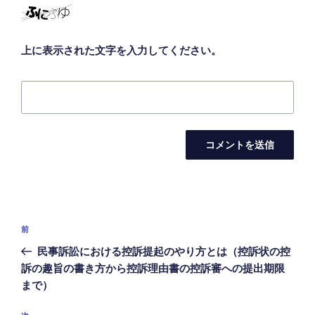
上に表示された文字を入力してください。
投
前
前
稿
の
民事訴訟における控訴提起のやり方とは（控訴状の控
ナ
投
訴の趣旨の書き方から控訴理由書の控訴審への提出期限
ビ
稿
まで）
ゲ