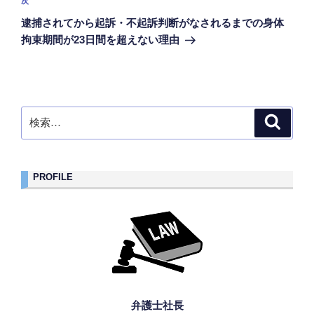
次
次
ー
の
シ
逮捕されてから起訴・不起訴判断がなされるまでの身体
投
拘束期間が23日間を超えない理由
ョ
稿
ン
検
検
索
索:
PROFILE
弁護士社長