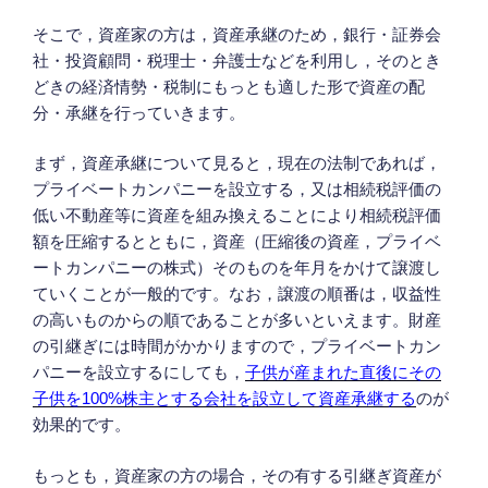
そこで，資産家の方は，資産承継のため，銀行・証券会
社・投資顧問・税理士・弁護士などを利用し，そのとき
どきの経済情勢・税制にもっとも適した形で資産の配
分・承継を行っていきます。
まず，資産承継について見ると，現在の法制であれば，
プライベートカンパニーを設立する，又は相続税評価の
低い不動産等に資産を組み換えることにより相続税評価
額を圧縮するとともに，資産（圧縮後の資産，プライベ
ートカンパニーの株式）そのものを年月をかけて譲渡し
ていくことが一般的です。なお，譲渡の順番は，収益性
の高いものからの順であることが多いといえます。財産
の引継ぎには時間がかかりますので，プライベートカン
パニーを設立するにしても，
子供が産まれた直後にその
子供を100%株主とする会社を設立して資産承継する
のが
効果的です。
もっとも，資産家の方の場合，その有する引継ぎ資産が