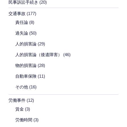
民事訴訟手続き
(20)
交通事故
(177)
責任論
(8)
過失論
(50)
人的損害論
(29)
人的損害論（後遺障害）
(46)
物的損害論
(28)
自動車保険
(11)
その他
(16)
労働事件
(12)
賃金
(3)
労働時間
(3)