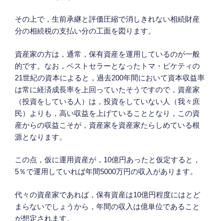
その上で，生前承継と評価圧縮で消しきれない相続財産
分の相続税の支払い分の工面を図ります。
資産家の方は，通常，保有資産を運用しているのが一般
的です。なお，ベストセラーとなったトマ・ピケティの
21世紀の資本によると，過去200年間において資本収益率
は常に経済成長率を上回っていたそうですので，資産家
（投資をしている人）は，投資をしていない人（我々庶
民）よりも，高い収益を上げていることとなり，この資
産からの収益こそが，資産家を資産家たらしめている根
源となります。
この点，仮に運用資産が，10億円あったと仮定すると，
5％で運用していれば年間5000万円の収入があります。
代々の資産家であれば，保有資産は10億円程度にはとど
まらないでしょうから，年間の収入は億単位であること
が想定されます。