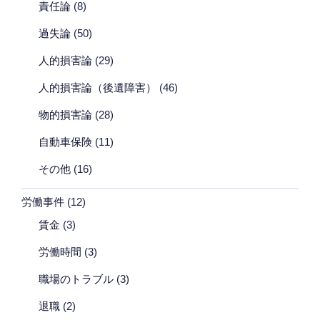
責任論
(8)
過失論
(50)
人的損害論
(29)
人的損害論（後遺障害）
(46)
物的損害論
(28)
自動車保険
(11)
その他
(16)
労働事件
(12)
賃金
(3)
労働時間
(3)
職場のトラブル
(3)
退職
(2)