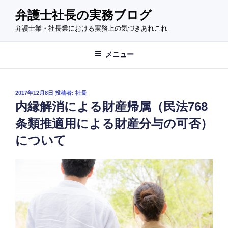
コ
弁護士社長の実務ブログ
ン
弁護士業・社長業における実務上の気づきあれこれ
テ
ン
ツ
メニュー
へ
ス
キ
投
2017年12月8日
投稿者:
社長
稿
ッ
内縁解消による財産帰属（民法768
日:
プ
条類推適用による財産分与の可否）
について