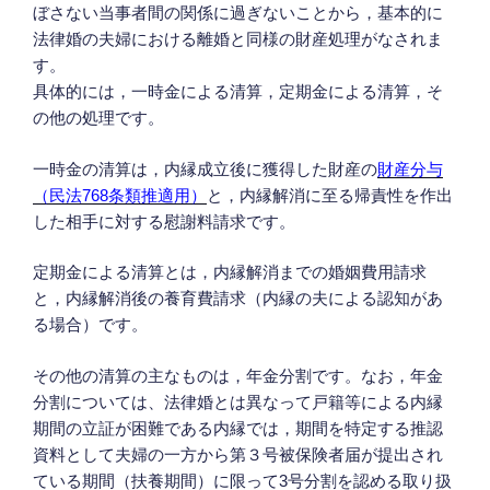
ぼさない当事者間の関係に過ぎないことから，基本的に
法律婚の夫婦における離婚と同様の財産処理がなされま
す。
具体的には，一時金による清算，定期金による清算，そ
の他の処理です。
一時金の清算は，内縁成立後に獲得した財産の
財産分与
（民法768条類推適用）
と，内縁解消に至る帰責性を作出
した相手に対する慰謝料請求です。
定期金による清算とは，内縁解消までの婚姻費用請求
と，内縁解消後の養育費請求（内縁の夫による認知があ
る場合）です。
その他の清算の主なものは，年金分割です。なお，年金
分割については、法律婚とは異なって戸籍等による内縁
期間の立証が困難である内縁では，期間を特定する推認
資料として夫婦の一方から第３号被保険者届が提出され
ている期間（扶養期間）に限って3号分割を認める取り扱