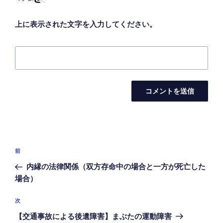
上に表示された文字を入力してください。
投
前
前
稿
の
内縁の法律関係（双方存命中の場合と一方が死亡した
ナ
投
場合）
ビ
稿
ゲ
次
次
の
ー
【交通事故による後遺障害】まぶたの運動障害