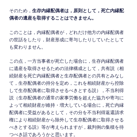
そのため，
生存内縁配偶者は，原則として，死亡内縁配
偶者の遺産を取得することはできません。
このことは，内縁配偶者が，どれだけ他方の内縁配偶者
の世話をしたり，財産形成に寄与したりしていたとして
も変わりません。
この点，一方当事者が死亡した場合に，生存内縁配偶者
に遺産を取得させるための法律構成として，共有説（相
続財産を死亡内縁配偶者と生存配偶者との共有とみなし
て，生存配偶者の持分を定め，これを相続財産から控除
して生存配偶者に取得させるべきとする説），不当利得
説（生存配偶者の通常の家事労働を超えた協力や寄与に
よって相続財産が維持・増大している場合に，死亡内縁
配偶者に受益があるとして，その分を不当利得返還請求
権により相続財産から除外して生存配偶者に取得させる
べきとする説）等が考えられますが，裁判例の集積を待
つべき話であろうかと思います。