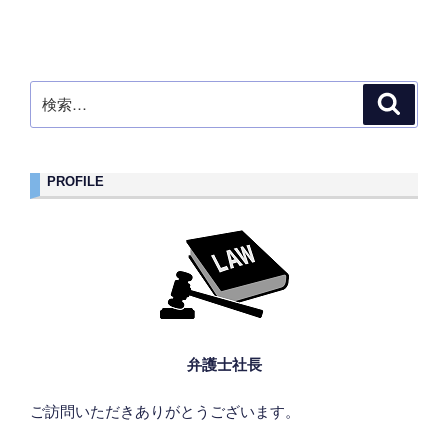
投
シ
稿
ョ
ン
検
検
索
索:
PROFILE
弁護士社長
ご訪問いただきありがとうございます。