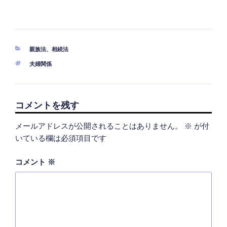
カ
親族法
、
相続法
テ
タ
夫婦関係
ゴ
グ
リ
ー
コメントを残す
メールアドレスが公開されることはありません。
※
が付
いている欄は必須項目です
コメント
※