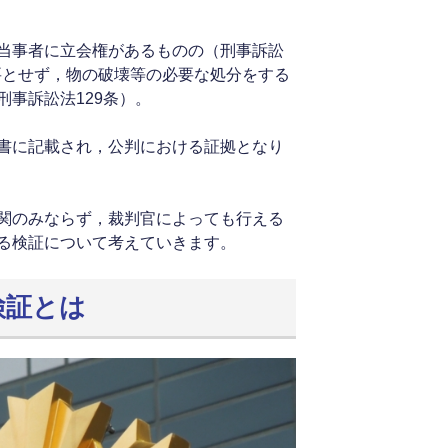
当事者に立会権があるものの（刑事訴訟
必要とせず，物の破壊等の必要な処分をする
事訴訟法129条）。
書に記載され，公判における証拠となり
関のみならず，裁判官によっても行える
る検証について考えていきます。
検証とは