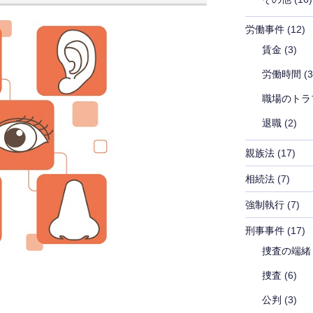
労働事件
(12)
賃金
(3)
労働時間
(3
職場のトラ
退職
(2)
親族法
(17)
相続法
(7)
強制執行
(7)
刑事事件
(17)
捜査の端緒
捜査
(6)
公判
(3)