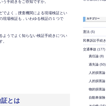
いう手続きをご存知ですか。
どでよく，捜査機関による現場検証とい
の現場検証も，いわゆる検証の１つで
カテゴリー
憲法
(5)
るようでよく知らない検証手続きについ
民事訴訟手続
す。
交通事故
(177)
責任論
(8)
過失論
(50)
人的損害論
人的損害論
物的損害論
自動車保険
検証とは
その他
(16)