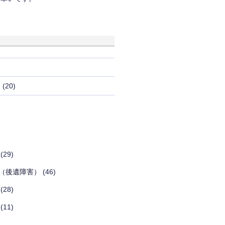
き
(20)
(29)
（後遺障害）
(46)
(28)
(11)