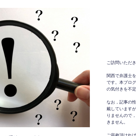
ご訪問いただ
関西で弁護士
です。本ブロ
の気付きを不
なお，記事の
戴しています
りませんので
きません。
ご容赦頂けれ