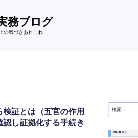
実務ブログ
上の気づきあれこれ
検
る検証とは（五官の作用
索:
確認し証拠化する手続き
PROFILE