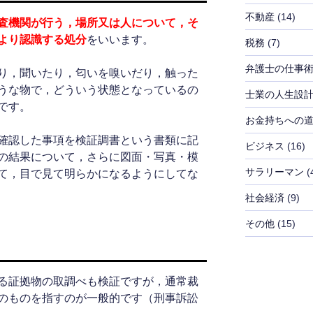
不動産
(14)
査機関が行う，場所又は人について，そ
より認識する処分
をいいます。
税務
(7)
弁護士の仕事
り，聞いたり，匂いを嗅いだり，触った
うな物で，どういう状態となっているの
士業の人生設
です。
お金持ちへの
確認した事項を検証調書という書類に記
ビジネス
(16)
の結果について，さらに図面・写真・模
サラリーマン
(
て，目で見て明らかになるようにしてな
社会経済
(9)
その他
(15)
る証拠物の取調べも検証ですが，通常裁
のものを指すのが一般的です（刑事訴訟