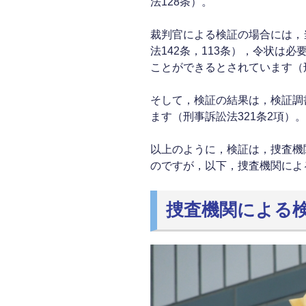
法128条）。
裁判官による検証の場合には，
法142条，113条），令状は
ことができるとされています（刑
そして，検証の結果は，検証調
ます（刑事訴訟法321条2項）。
以上のように，検証は，捜査機
のですが，以下，捜査機関によ
捜査機関による