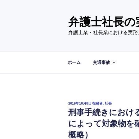
コ
ン
テ
弁護士社長の
ン
弁護士業・社長業における実務
ツ
へ
ス
キ
ホーム
交通事故
ッ
プ
投
2019年10月8日
投稿者:
社長
稿
刑事手続きにおけ
日:
によって対象物を
概略）