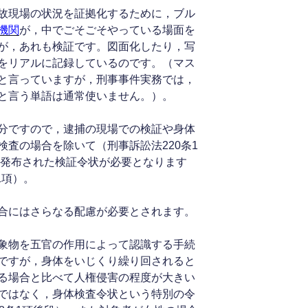
故現場の状況を証拠化するために，ブル
機関
が，中でごそごそやっている場面を
が，あれも検証です。図面化したり，写
をリアルに記録しているのです。（マス
と言っていますが，刑事事件実務では，
と言う単語は通常使いません。）。
分ですので，逮捕の現場での検証や身体
査の場合を除いて（刑事訴訟法220条1
り発布された検証令状が必要となります
1項）。
合にはさらなる配慮が必要とされます。
象物を五官の作用によって認識する手続
ですが，身体をいじくり繰り回されると
る場合と比べて人権侵害の程度が大きい
ではなく，身体検査令状という特別の令