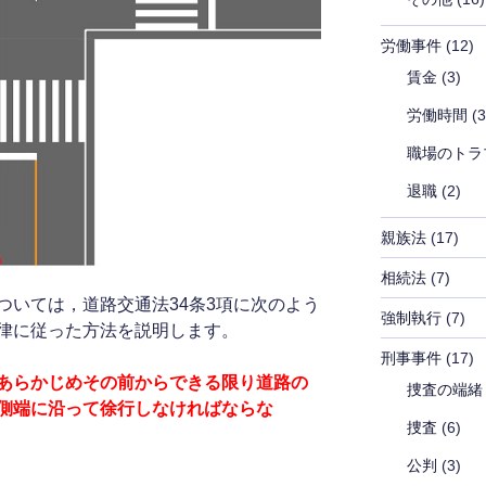
労働事件
(12)
賃金
(3)
労働時間
(3
職場のトラ
退職
(2)
親族法
(17)
相続法
(7)
ついては，道路交通法34条3項に次のよう
強制執行
(7)
律に従った方法を説明します。
刑事事件
(17)
あらかじめその前からできる限り道路の
捜査の端緒
側端に沿って徐行しなければならな
捜査
(6)
公判
(3)