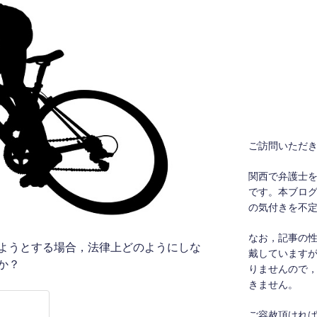
ご訪問いただ
関西で弁護士
です。本ブロ
の気付きを不
なお，記事の
ようとする場合，法律上どのようにしな
戴しています
か？
りませんので
きません。
ご容赦頂けれ