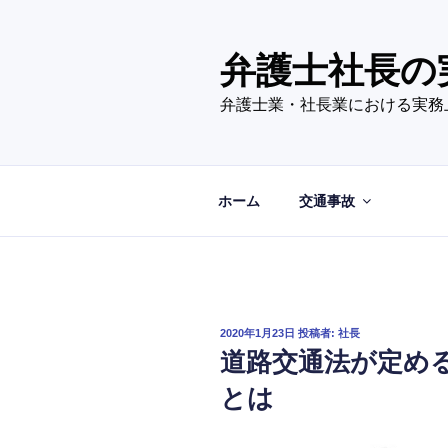
コ
ン
テ
弁護士社長の
ン
弁護士業・社長業における実務
ツ
へ
ス
キ
ホーム
交通事故
ッ
プ
投
2020年1月23日
投稿者:
社長
稿
道路交通法が定め
日:
とは