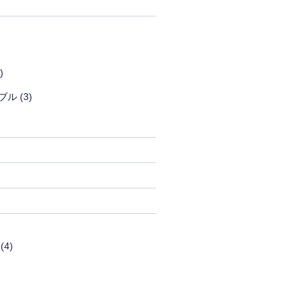
)
ブル
(3)
(4)