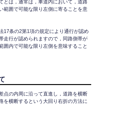
てとは，通常は，車道内において，道路
い範囲で可能な限り左側に寄ることを意
17条の2第1項の規定により通行が認め
帯走行が認められますので，同路側帯が
範囲内で可能な限り左側を意味すること
て
差点の内周に沿って直進し，道路を横断
路を横断するという大回り右折の方法に