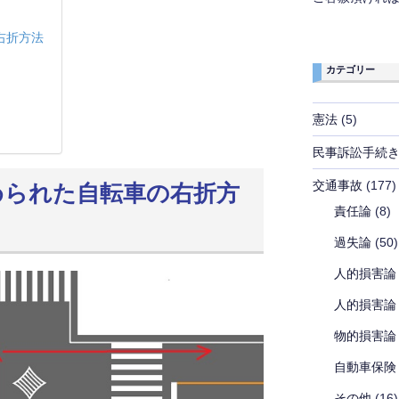
右折方法
カテゴリー
り
憲法
(5)
民事訴訟手続
交通事故
(177)
められた自転車の右折方
責任論
(8)
過失論
(50)
人的損害論
人的損害論
物的損害論
自動車保険
その他
(16)