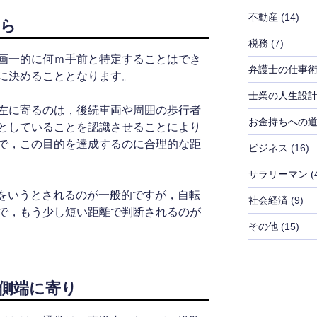
不動産
(14)
から
税務
(7)
画一的に何ｍ手前と特定することはでき
弁護士の仕事
に決めることとなります。
士業の人生設
左に寄るのは，後続車両や周囲の歩行者
お金持ちへの
としていることを認識させることにより
で，この目的を達成するのに合理的な距
ビジネス
(16)
サラリーマン
(
前をいうとされるのが一般的ですが，自転
社会経済
(9)
で，もう少し短い距離で判断されるのが
その他
(15)
側端に寄り