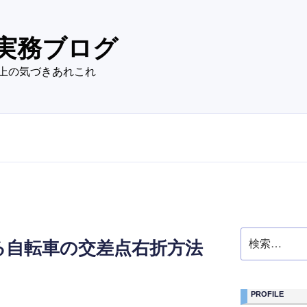
実務ブログ
上の気づきあれこれ
検
る自転車の交差点右折方法
索:
PROFILE