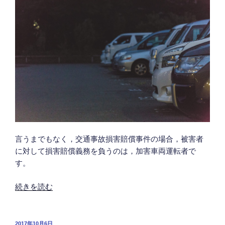
が
題
負
点”
う
の
3
つ
の
法
的
責
任
と
道
言うまでもなく，交通事故損害賠償事件の場合，被害者
義
に対して損害賠償義務を負うのは，加害車両運転者で
的
す。
責
任
“金
続きを読む
に
融
つ
車
い
と
投
2017年10月6日