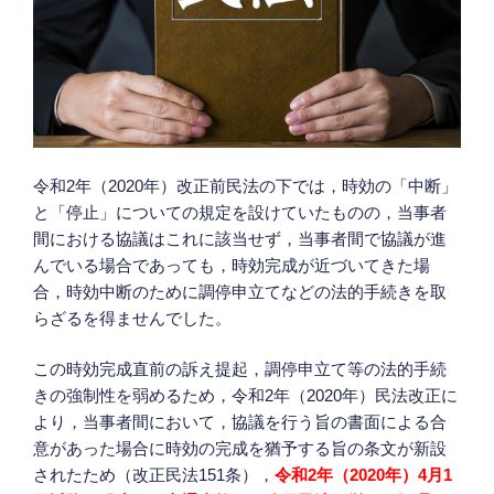
場
圧
所
的
を
態
伝
度
え
に
る
屈
方
し
令和2年（2020年）改正前民法の下では，時効の「中断」
法”
て
と「停止」についての規定を設けていたものの，当事者
の
意
間における協議はこれに該当せず，当事者間で協議が進
に
んでいる場合であっても，時効完成が近づいてきた場
反
合，時効中断のために調停申立てなどの法的手続きを取
す
らざるを得ませんでした。
る
示
この時効完成直前の訴え提起，調停申立て等の法的手続
談
きの強制性を弱めるため，令和2年（2020年）民法改正に
書・
より，当事者間において，協議を行う旨の書面による合
念
意があった場合に時効の完成を猶予する旨の条文が新設
書
されたため（改正民法151条），
令和2年（2020年）4月1
等