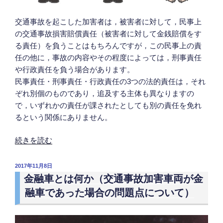
っ
た
交通事故を起こした加害者は，被害者に対して，民事上
場
の交通事故損害賠償責任（被害者に対して金銭賠償をす
合
る責任）を負うことはもちろんですが，この民事上の責
に
任の他に，事故の内容やその程度によっては，刑事責任
生
や行政責任を負う場合があります。
じ
民事責任・刑事責任・行政責任の3つの法的責任は，それ
る
ぞれ別個のものであり，追及する主体も異なりますの
加
で，いずれかの責任が課されたとしても別の責任を免れ
害
るという関係にありません。
者
側・
“交
続きを読む
被
通
害
事
投
2017年11月8日
者
故
稿
金融車とは何か（交通事故加害車両が金
側
日:
加
融車であった場合の問題点について）
の
害
各
者
問