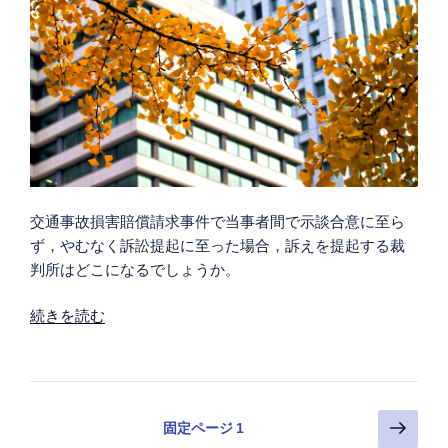
た
弁
護
士
費
用
を
加
害
交通事故損害賠償請求事件で当事者間で示談合意に至ら
者
ず，やむなく訴訟提起に至った場合，訴えを提起する裁
に
判所はどこになるでしょうか。
請
求
“交
続きを読む
で
通
き
事
る
故
か
損
投
次
（保
固定ページ
1
害