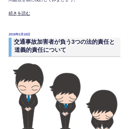
り
替
“生
続きを読む
え
活
手
保
続
護
投
2018年2月18日
き
稿
受
交通事故加害者が負う3つの法的責任と
や
日:
給
道義的責任について
期
者
限
が
に
交
つ
通
い
事
て
故
も）”
被
の
害
者
と
な