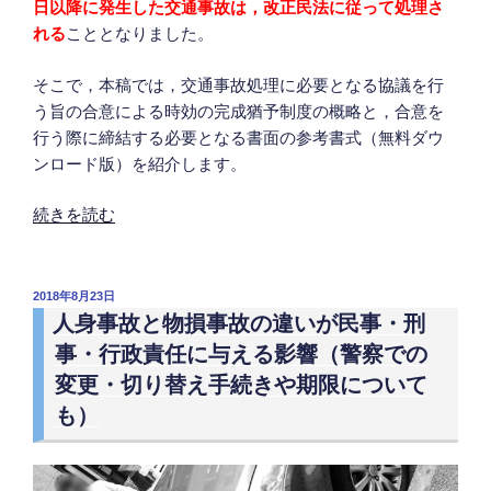
日以降に発生した交通事故は，改正民法に従って処理さ
に
れる
こととなりました。
サ
イ
そこで，本稿では，交通事故処理に必要となる協議を行
ン
う旨の合意による時効の完成猶予制度の概略と，合意を
を
行う際に締結する必要となる書面の参考書式（無料ダウ
し
ンロード版）を紹介します。
た
場
“【当
続きを読む
合
事
に
者
そ
の
投
2018年8月23日
の
稿
協
人身事故と物損事故の違いが民事・刑
日:
効
議
事・行政責任に与える影響（警察での
力
に
変更・切り替え手続きや期限について
を
よ
も）
覆
る
せ
時
る
効