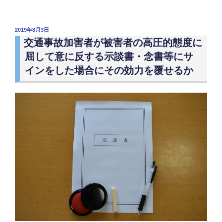
阪
税
府
対
下
投
2019年8月3日
象
稿
の
交通事故加害者が被害者の高圧的態度に
と
日:
一
屈して意に反する示談書・念書等にサ
な
般
インをした場合にその効力を覆せるか
る
道
か”
路
の
上
で
遭
っ
た
交
通
事
故
を
110