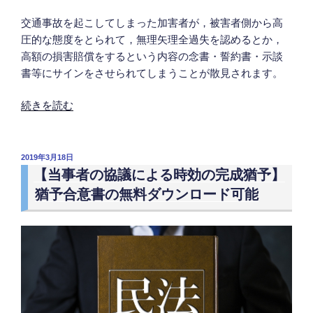
番
交通事故を起こしてしまった加害者が，被害者側から高
通
圧的な態度をとられて，無理矢理全過失を認めるとか，
報
高額の損害賠償をするという内容の念書・誓約書・示談
す
書等にサインをさせられてしまうことが散見されます。
る
際
“交
続きを読む
に
通
警
事
察
故
投
2019年3月18日
官
稿
加
【当事者の協議による時効の完成猶予】
に
日:
害
猶予合意書の無料ダウンロード可能
最
者
も
が
簡
被
単
害
に
者
事
の
故
高