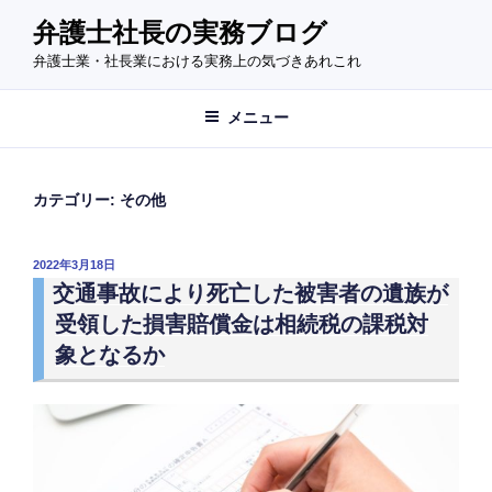
コ
弁護士社長の実務ブログ
ン
弁護士業・社長業における実務上の気づきあれこれ
テ
ン
ツ
メニュー
へ
ス
キ
カテゴリー:
その他
ッ
プ
投
2022年3月18日
稿
交通事故により死亡した被害者の遺族が
日:
受領した損害賠償金は相続税の課税対
象となるか