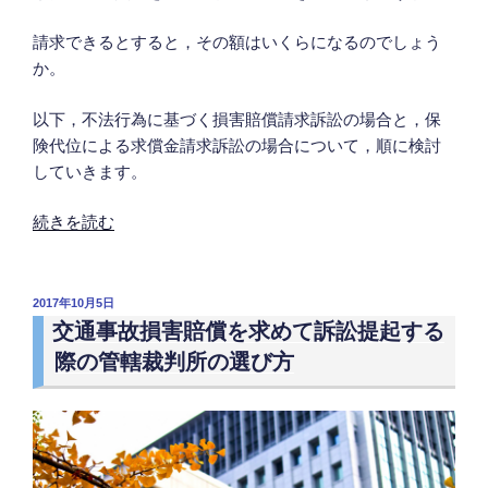
た
場
請求できるとすると，その額はいくらになるのでしょう
合
か。
の
問
以下，不法行為に基づく損害賠償請求訴訟の場合と，保
題
険代位による求償金請求訴訟の場合について，順に検討
点
していきます。
に
つ
“交
続きを読む
い
通
て）”
事
の
故
投
2017年10月5日
稿
被
交通事故損害賠償を求めて訴訟提起する
日:
害
際の管轄裁判所の選び方
者
は
費
や
し