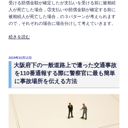
受ける賠償金額が確定したが支払いを受ける前に被相続
人が死亡した場合，③支払いや賠償金額が確定する前に
被相続人が死亡した場合，の３パターンが考えられます
ので，それぞれの場合に場合分けして考えていきます。
“交
続きを読む
通
事
故
投
2019年10月11日
稿
に
大阪府下の一般道路上で遭った交通事故
日:
よ
を110番通報する際に警察官に最も簡単
り
に事故場所を伝える方法
死
亡
し
た
被
害
者