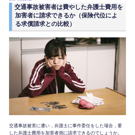
て”
稿
は
交通事故被害者は費やした弁護士費用を
の
日:
何
加害者に請求できるか（保険代位によ
か
る求償請求との比較）
（交
通
事
故
加
害
車
両
が
金
融
車
で
あ
交通事故被害に遭い，弁護士に事件委任をした場合，要
っ
した弁護士費用を加害者側に請求できるのでしょうか。