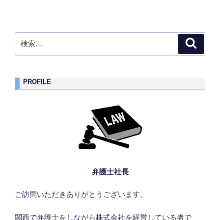
の
稿
険
賠
ペ
代
の
償
ー
位
ペ
を
ジ
に
検
求
検
ー
索
よ
索:
め
ジ
る
て
送
求
訴
PROFILE
り
償
訟
請
提
求
起
と
す
の
る
比
際
較）”
の
の
管
弁護士社長
轄
裁
ご訪問いただきありがとうございます。
判
関西で弁護士をしながら株式会社を経営している者で
所