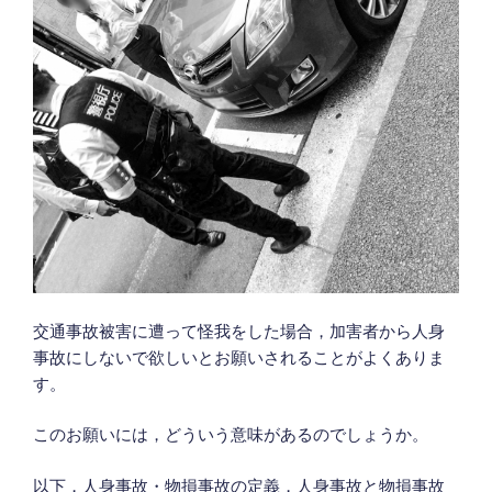
か”
の
の
完
成
猶
予】
猶
予
合
意
書
の
無
料
交通事故被害に遭って怪我をした場合，加害者から人身
ダ
事故にしないで欲しいとお願いされることがよくありま
ウ
す。
ン
ロ
このお願いには，どういう意味があるのでしょうか。
ー
以下，人身事故・物損事故の定義，人身事故と物損事故
ド