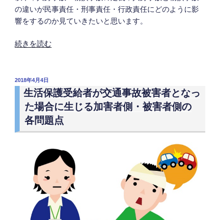
の違いが民事責任・刑事責任・行政責任にどのように影
可
響をするのか見ていきたいと思います。
能”
の
“人
続きを読む
身
事
故
投
2018年4月4日
稿
と
生活保護受給者が交通事故被害者となっ
日:
物
た場合に生じる加害者側・被害者側の
損
各問題点
事
故
の
違
い
が
民
事・
刑