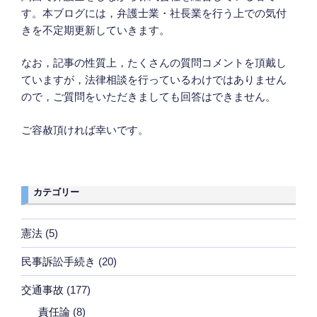
す。本ブログには，弁護士業・社長業を行う上での気付
の
きを不定期更新していきます。
選
び
なお，記事の性質上，たくさんの質問コメントを頂戴し
方”
ていますが，法律相談を行っているわけではありません
の
ので，ご質問をいただきましても回答はできません。
ご容赦頂ければ幸いです。
カテゴリー
憲法
(5)
民事訴訟手続き
(20)
交通事故
(177)
責任論
(8)