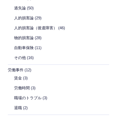
過失論
(50)
人的損害論
(29)
人的損害論（後遺障害）
(46)
物的損害論
(28)
自動車保険
(11)
その他
(16)
労働事件
(12)
賃金
(3)
労働時間
(3)
職場のトラブル
(3)
退職
(2)