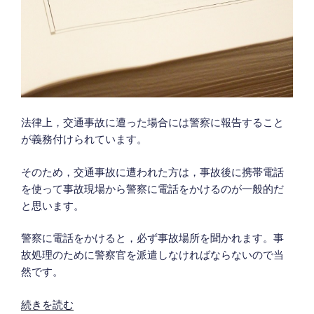
の
遺
族
が
受
領
し
法律上，交通事故に遭った場合には警察に報告すること
た
が義務付けられています。
損
害
そのため，交通事故に遭われた方は，事故後に携帯電話
賠
を使って事故現場から警察に電話をかけるのが一般的だ
償
と思います。
金
は
警察に電話をかけると，必ず事故場所を聞かれます。事
相
故処理のために警察官を派遣しなければならないので当
続
然です。
税
の
“大
続きを読む
課