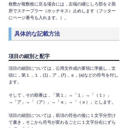
枚数が複数枚に亘る場合には，左端の綴じしろ部を２箇
所でステープラー（ホッチキス）止めします（フッター
にページ番号も入れます。）。
具体的な記載方法
項目の細別と配字
項目の細別については，公用文作成の要領に準拠し，文
頭に，第１，１，(1)，ア，(ｱ)，ａ，(a)などの符号を付し
ます。
そして，その順番は，「第１」→「１」→「（１）」
→「ア」→「（ア）」→「ａ」→「（ａ）」とします。
項目の細別については，前項の符合の後に１文字分空け
て書き，そこから符号が変わるごとに１文字分右にずら