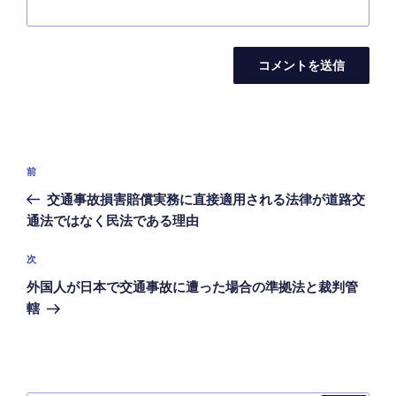
投
前
前
稿
の
交通事故損害賠償実務に直接適用される法律が道路交
ナ
投
通法ではなく民法である理由
ビ
稿
ゲ
次
次
の
ー
外国人が日本で交通事故に遭った場合の準拠法と裁判管
投
シ
轄
稿
ョ
ン