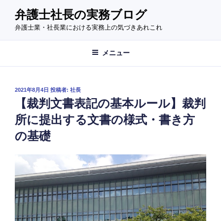
コ
弁護士社長の実務ブログ
ン
弁護士業・社長業における実務上の気づきあれこれ
テ
ン
ツ
メニュー
へ
ス
キ
投
2021年8月4日
投稿者:
社長
稿
ッ
【裁判文書表記の基本ルール】裁判
日:
プ
所に提出する文書の様式・書き方
の基礎