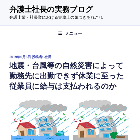
コ
弁護士社長の実務ブログ
ン
弁護士業・社長業における実務上の気づきあれこれ
テ
ン
ツ
メニュー
へ
ス
キ
投
2019年6月6日
投稿者:
社長
稿
ッ
地震・台風等の自然災害によって
日:
プ
勤務先に出勤できず休業に至った
従業員に給与は支払われるのか