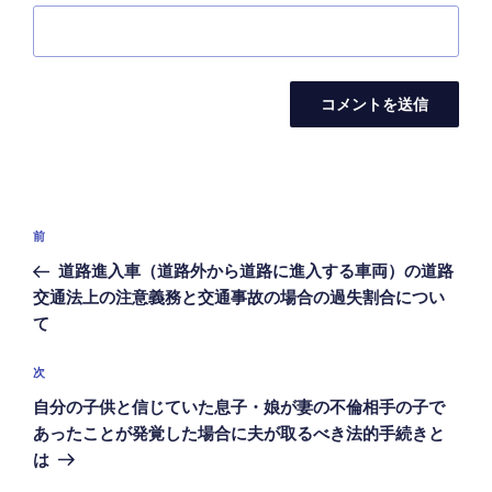
投
前
前
稿
の
道路進入車（道路外から道路に進入する車両）の道路
ナ
投
交通法上の注意義務と交通事故の場合の過失割合につい
ビ
稿
て
ゲ
次
次
ー
の
シ
自分の子供と信じていた息子・娘が妻の不倫相手の子で
投
あったことが発覚した場合に夫が取るべき法的手続きと
ョ
稿
は
ン