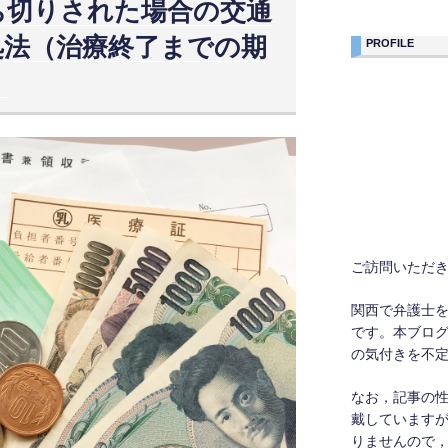
ち切りされた場合の交通
処法（治療終了までの期
PROFILE
）
ご訪問いただ
関西で弁護士
です。本ブロ
の気付きを不
なお，記事の
戴しています
りませんので