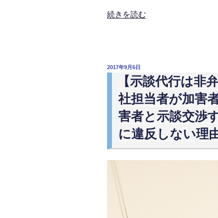
“通
続きを読む
院
治
療
費
投
2017年9月6日
の
稿
【示談代行は非
日:
内
社担当者が加害
払
い
害者と示談交渉す
を
に違反しない理
加
害
者
側
保
険
会
社