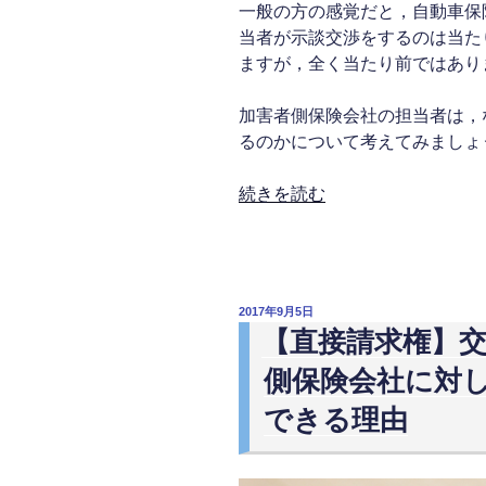
一般の方の感覚だと，自動車保
故
当者が示談交渉をするのは当た
被
ますが，全く当たり前ではあり
害
者
加害者側保険会社の担当者は，
の
るのかについて考えてみましょ
対
処
“【示
続きを読む
法
談
（治
代
療
行
終
は
了
投
2017年9月5日
非
稿
【直接請求権】
ま
日:
弁
で
側保険会社に対
行
の
為
できる理由
期
か】
間
自
は
動