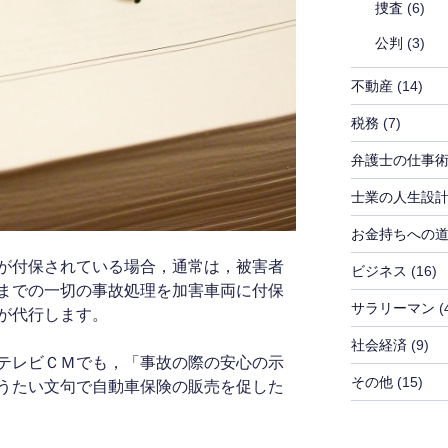
捜査
(6)
公判
(3)
不動産
(14)
税務
(7)
弁護士の仕事
士業の人生設
お金持ちへの
が付保されている場合，通常は，被害者
ビジネス
(16)
までの一切の事故処理を加害車両に付保
サラリーマン
(
が代行します。
社会経済
(9)
テレビＣＭでも，「事故の際の安心の示
その他
(15)
うたい文句で自動車保険の販売を促した