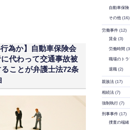
自動車保険
その他
(16)
労働事件
(12)
賃金
(3)
弁行為か】自動車保険会
労働時間
(3
者に代わって交通事故被
職場のトラ
ることが弁護士法72条
退職
(2)
由
親族法
(17)
相続法
(7)
強制執行
(7)
刑事事件
(17)
捜査の端緒