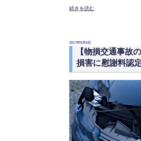
通
事
“【直
続きを読む
故
接
被
請
害
求
者
権】
投
2017年9月5日
と
交
稿
【物損交通事故
日:
示
通
談
損害に慰謝料認
事
交
故
渉
被
す
害
る
者
こ
が
と
加
が
害
弁
車
護
側
士
保