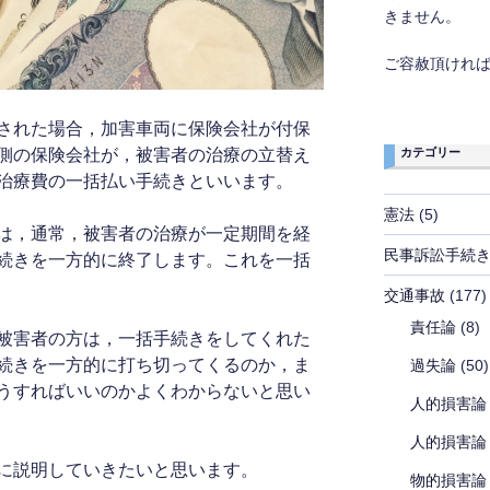
きません。
ご容赦頂けれ
された場合，加害車両に保険会社が付保
カテゴリー
側の保険会社が，被害者の治療の立替え
治療費の一括払い手続きといいます。
憲法
(5)
は，通常，被害者の治療が一定期間を経
民事訴訟手続
続きを一方的に終了します。これを一括
交通事故
(177)
責任論
(8)
被害者の方は，一括手続きをしてくれた
続きを一方的に打ち切ってくるのか，ま
過失論
(50)
うすればいいのかよくわからないと思い
人的損害論
人的損害論
に説明していきたいと思います。
物的損害論