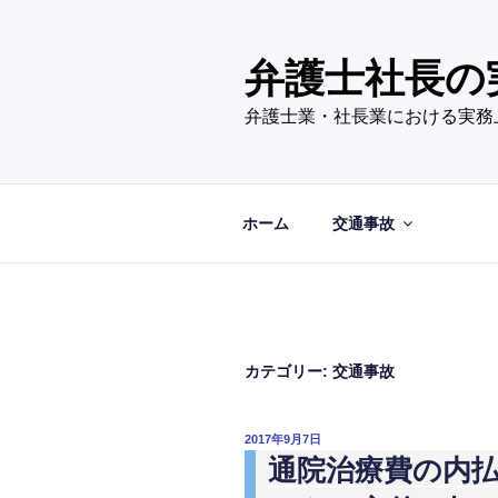
コ
ン
テ
弁護士社長の
ン
弁護士業・社長業における実務
ツ
へ
ス
キ
ホーム
交通事故
ッ
プ
カテゴリー:
交通事故
投
2017年9月7日
稿
通院治療費の内
日: