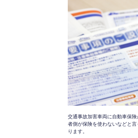
い
車
つ
保
ま
険
で
会
か）”
社
の
担
当
者
が
加
害
者
に
代
わ
っ
交通事故加害車両に自動車保険
て
者側が保険を使わないなどと言
交
ります。