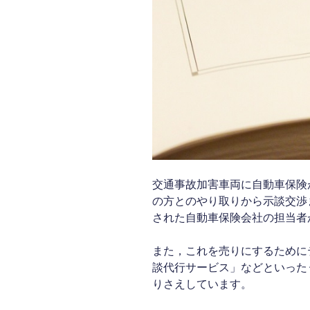
か
ら
一
方
的
に
打
ち
切
り
さ
交通事故加害車両に自動車保険
れ
の方とのやり取りから示談交渉
た
された自動車保険会社の担当者
場
合
また，これを売りにするために
の
談代行サービス」などといった
交
りさえしています。
通
事