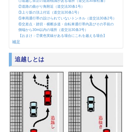
①追越し禁止の道路標識がある場所（道交法30条柱書）
②道路の曲がり角附近（道交法30条1号）
③上り坂の頂上付近（道交法30条1号）
⑤車両通行帯の設けられていないトンネル（道交法30条2号）
⑥交差点・踏切・横断歩道・自転車通行帯内及びその手前の
側端から30m以内の場所（道交法30条3号）
【おまけ：⑦黄色実線がある場合にこれを越える場合】
補足
追越しとは