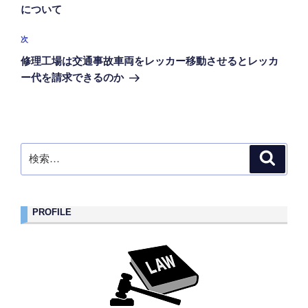
ナ
投
について
ビ
稿
ゲ
次
次
の
ー
修理工場は交通事故車両をレッカー移動させるとレッカ
投
シ
ー代を請求できるのか
稿
ョ
ン
検
検
索
索:
PROFILE