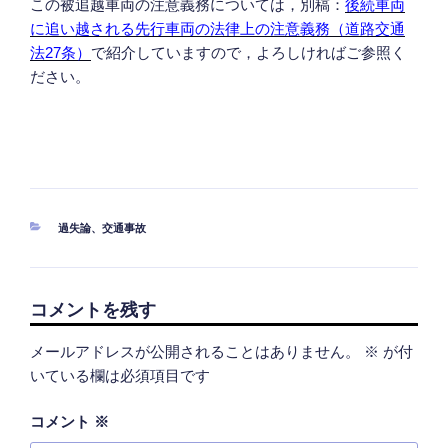
この被追越車両の注意義務については，別稿：
後続車両
に追い越される先行車両の法律上の注意義務（道路交通
法27条）
で紹介していますので，よろしければご参照く
ださい。
カ
過失論
、
交通事故
テ
ゴ
リ
ー
コメントを残す
メールアドレスが公開されることはありません。
※
が付
いている欄は必須項目です
コメント
※