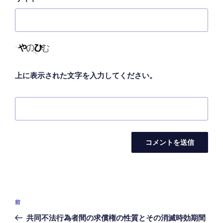
上に表示された文字を入力してください。
投
前
前
稿
の
共同不法行為者間の求償権の性質とその消滅時効期間