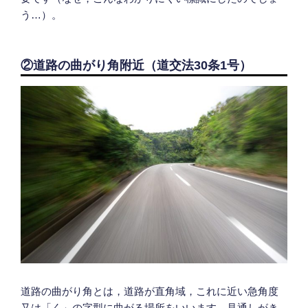
う…）。
②道路の曲がり角附近（道交法30条1号）
道路の曲がり角とは，道路が直角域，これに近い急角度
又は「く」の字型に曲がる場所をいいます。見通しがき