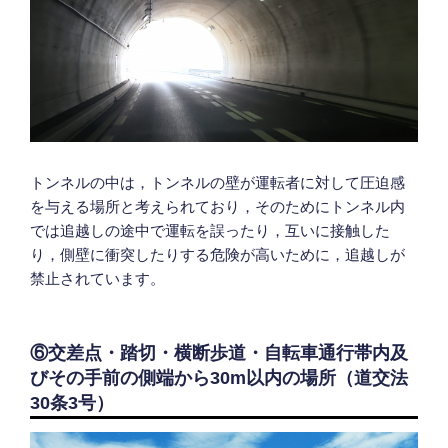
トンネルの中は，トンネルの壁が運転者に対して圧迫感
を与える場所と考えられており，そのためにトンネル内
では追越しの途中で運転を誤ったり，互いに接触した
り，側壁に衝突したりする危険が高いために，追越しが
禁止されています。
⑥交差点・踏切・横断歩道・自転車通行帯内及
びその手前の側端から30m以内の場所（道交法
30条3号）