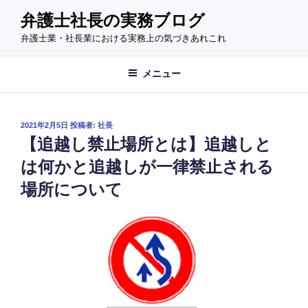
コ
弁護士社長の実務ブログ
ン
弁護士業・社長業における実務上の気づきあれこれ
テ
ン
ツ
メニュー
へ
ス
キ
投
2021年2月5日
投稿者:
社長
稿
ッ
【追越し禁止場所とは】追越しと
日:
プ
は何かと追越しが一律禁止される
場所について